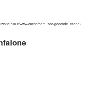
roduzione.clio.it/www/cache/com_zoo/geocode_cache)
nfalone