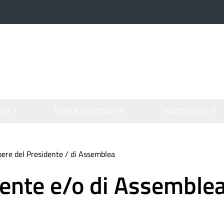
one
Vivere il Comune
Informazioni
bere del Presidente / di Assemblea
dente e/o di Assemble