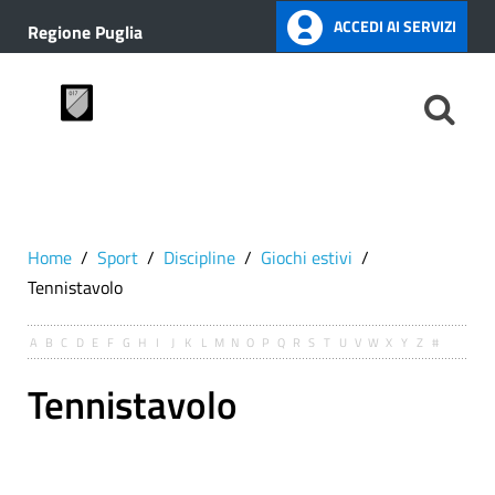
ACCEDI AI SERVIZI
Regione Puglia
Home
Sport
Discipline
Giochi estivi
Tennistavolo
A
B
C
D
E
F
G
H
I
J
K
L
M
N
O
P
Q
R
S
T
U
V
W
X
Y
Z
#
Tennistavolo