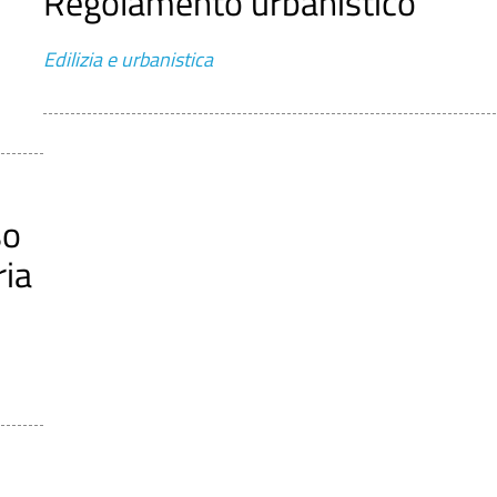
Regolamento urbanistico
Edilizia e urbanistica
so
ria