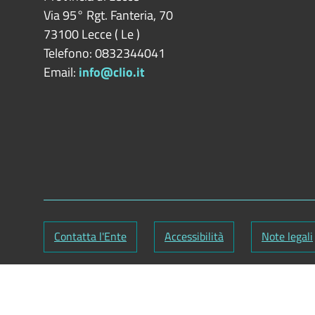
Via 95° Rgt. Fanteria, 70
73100
Lecce
(
Le
)
Telefono: 0832344041
Email:
info@clio.it
Contatta l'Ente
Accessibilità
Note legali
Partita IVA: 02734350750
Responsabile gestione sito e aggiornamento conte